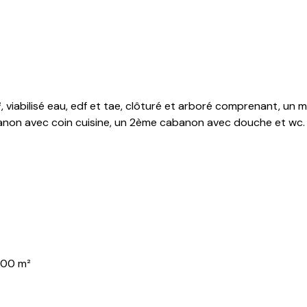
², viabilisé eau, edf et tae, clôturé et arboré comprenant, u
non avec coin cuisine, un 2ème cabanon avec douche et wc.
300 m²