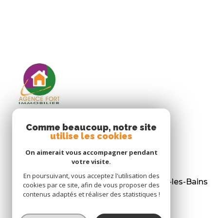
Comme beaucoup, notre site
utilise les cookies
Agence Fort Immobilier
On aimerait vous accompagner pendant
05 46 47 83 45
votre visite.
contact@agencefort.com
En poursuivant, vous acceptez l'utilisation des
2 place Gaston Robert - 17840 La Brée-les-Bains
cookies par ce site, afin de vous proposer des
contenus adaptés et réaliser des statistiques !
Agence membre