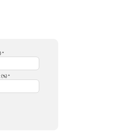
 *
 (%) *