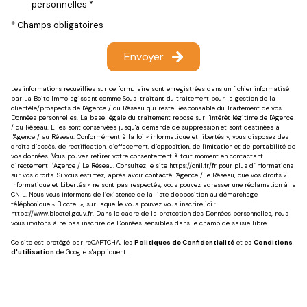
personnelles *
* Champs obligatoires
Envoyer
Les informations recueillies sur ce formulaire sont enregistrées dans un fichier informatisé
par La Boite Immo agissant comme Sous-traitant du traitement pour la gestion de la
clientèle/prospects de l'Agence / du Réseau qui reste Responsable du Traitement de vos
Données personnelles. La base légale du traitement repose sur l'intérêt légitime de l'Agence
/ du Réseau. Elles sont conservées jusqu'à demande de suppression et sont destinées à
l'Agence / au Réseau. Conformément à la loi « informatique et libertés », vous disposez des
droits d’accès, de rectification, d’effacement, d’opposition, de limitation et de portabilité de
vos données. Vous pouvez retirer votre consentement à tout moment en contactant
directement l’Agence / Le Réseau. Consultez le site
https://cnil.fr/fr
pour plus d’informations
sur vos droits. Si vous estimez, après avoir contacté l'Agence / le Réseau, que vos droits «
Informatique et Libertés » ne sont pas respectés, vous pouvez adresser une réclamation à la
CNIL. Nous vous informons de l’existence de la liste d'opposition au démarchage
téléphonique « Bloctel », sur laquelle vous pouvez vous inscrire ici :
https://www.bloctel.gouv.fr
. Dans le cadre de la protection des Données personnelles, nous
vous invitons à ne pas inscrire de Données sensibles dans le champ de saisie libre.
Ce site est protégé par reCAPTCHA, les
Politiques de Confidentialité
et es
Conditions
d'utilisation
de Google s'appliquent.