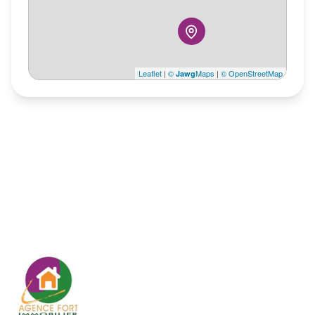
Leaflet
|
©
Maps
|
© OpenStreetMap
Jawg