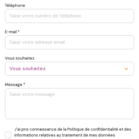
Saint-
Saint-
Saint-
Saint-
Téléphone
Pierre-
Pierre-
Pierre-
Pierre-
d'Oléron
d'Oléron
d'Oléron
d'Oléron
E-mail *
Saint-
Saint-
Saint-
Saint-
Trojan-
Trojan-
Trojan-
Trojan-
les-
les-
les-
les-
Vous souhaitez
Bains
Bains
Bains
Bains
Vous souhaitez
Message *
J'ai pris connaissance de la Politique de confidentialité et des
informations relatives au traitement de mes données