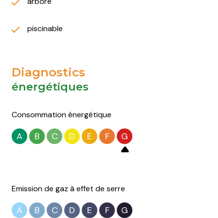
arboré
piscinable
Diagnostics
énergétiques
Consommation énergétique
A
B
C
D
E
F
G
Emission de gaz à effet de serre
A
B
C
D
E
F
G