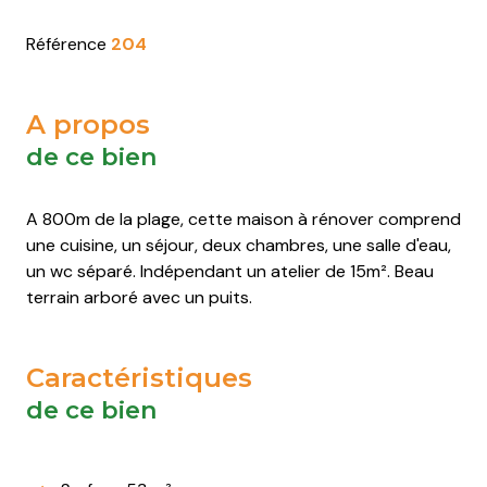
Saint-
Saint-
Saint-
Saint-
Pierre-
Pierre-
Pierre-
Pierre-
Référence
204
d'Oléron
d'Oléron
d'Oléron
d'Oléron
Saint-
Saint-
Saint-
Saint-
A propos
Trojan-
Trojan-
Trojan-
Trojan-
de ce bien
les-
les-
les-
les-
Bains
Bains
Bains
Bains
A 800m de la plage, cette maison à rénover comprend
une cuisine, un séjour, deux chambres, une salle d'eau,
un wc séparé. Indépendant un atelier de 15m². Beau
terrain arboré avec un puits.
Caractéristiques
de ce bien