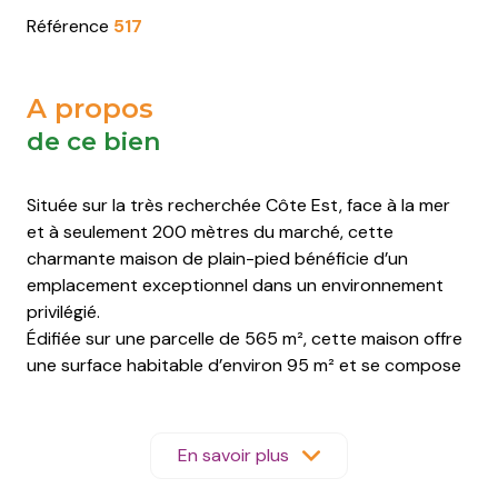
Saint-
Saint-
Saint-
Saint-
Référence
517
Pierre-
Pierre-
Pierre-
Pierre-
d'Oléron
d'Oléron
d'Oléron
d'Oléron
A propos
Saint-
Saint-
Saint-
Saint-
de ce bien
Trojan-
Trojan-
Trojan-
Trojan-
les-
les-
les-
les-
Située sur la très recherchée Côte Est, face à la mer
Bains
Bains
Bains
Bains
et à seulement 200 mètres du marché, cette
charmante maison de plain-pied bénéficie d’un
emplacement exceptionnel dans un environnement
privilégié.
Édifiée sur une parcelle de 565 m², cette maison offre
une surface habitable d’environ 95 m² et se compose
de :
une entrée,
un wc séparé,
En savoir plus
une douche indépendante,