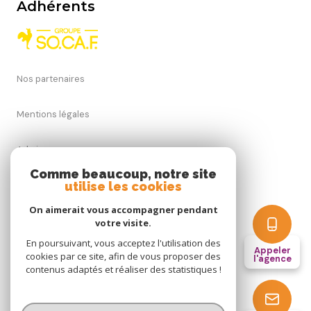
Adhérents
Nos partenaires
Mentions légales
Admin
Comme beaucoup, notre site
Nos honoraires
utilise les cookies
On aimerait vous accompagner pendant
Politique RGPD
votre visite.
En poursuivant, vous acceptez l'utilisation des
Appeler
Cookies
cookies par ce site, afin de vous proposer des
l'agence
contenus adaptés et réaliser des statistiques !
© 2026 | Tous droits réservés