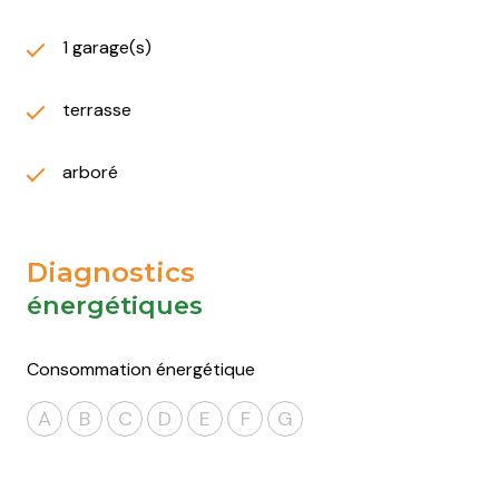
1 garage(s)
terrasse
arboré
Diagnostics
énergétiques
Consommation énergétique
A
B
C
D
E
F
G