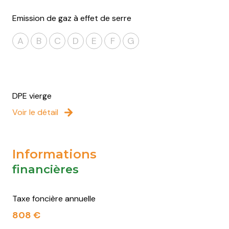
Emission de gaz à effet de serre
A
B
C
D
E
F
G
DPE vierge
Voir le détail
Informations
financières
Taxe foncière annuelle
808 €