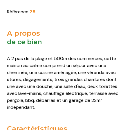
Saint-
Saint-
Saint-
Saint-
Pierre-
Pierre-
Pierre-
Pierre-
Référence
28
d'Oléron
d'Oléron
d'Oléron
d'Oléron
Saint-
Saint-
Saint-
Saint-
A propos
Trojan-
Trojan-
Trojan-
Trojan-
de ce bien
les-
les-
les-
les-
Bains
Bains
Bains
Bains
A 2 pas de la plage et 500m des commerces, cette
maison au calme comprend un séjour avec une
cheminée, une cuisine aménagée, une véranda avec
stores, dégagements, trois grandes chambres dont
une avec une douche, une salle d'eau, deux toilettes
avec lave-mains, chauffage électrique, terrasse avec
pergola, bbq, débarras et un garage de 22m²
indépendant.
Caractéristiques