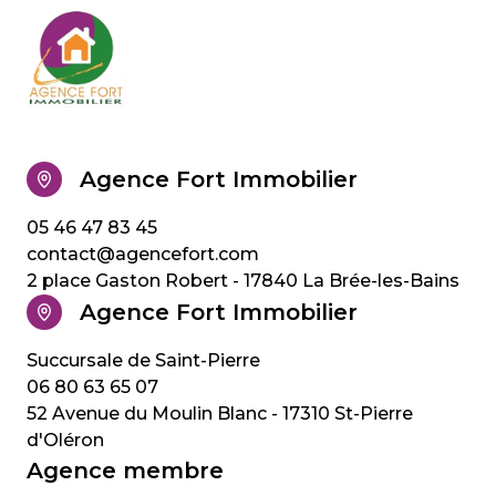
Saint-
Saint-
Saint-
Saint-
Pierre-
Pierre-
Pierre-
Pierre-
d'Oléron
d'Oléron
d'Oléron
d'Oléron
Saint-
Saint-
Saint-
Saint-
Trojan-
Trojan-
Trojan-
Trojan-
Agence Fort Immobilier
les-
les-
les-
les-
Bains
Bains
Bains
Bains
05 46 47 83 45
contact@agencefort.com
2 place Gaston Robert - 17840 La Brée-les-Bains
Agence Fort Immobilier
06 80 63 65 07
52 Avenue du Moulin Blanc - 17310 St-Pierre
d'Oléron
Agence membre