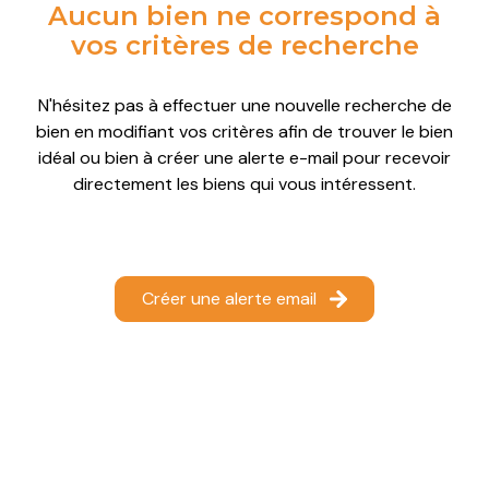
Aucun bien ne correspond à
autres
Le
Le
Le
Le
vos critères de recherche
Château-
Château-
Château-
Château-
vendu
d'Oléron
d'Oléron
d'Oléron
d'Oléron
N'hésitez pas à effectuer une nouvelle recherche de
notre
bien en modifiant vos critères afin de trouver le bien
Le
Le
Le
Le
agence
idéal ou bien à créer une alerte e-mail pour recevoir
Grand-
Grand-
Grand-
Grand-
directement les biens qui vous intéressent.
Village-
Village-
Village-
Village-
contact
Plage
Plage
Plage
Plage
Saint-
Saint-
Saint-
Saint-
Créer une alerte email
Denis-
Denis-
Denis-
Denis-
d'Oléron
d'Oléron
d'Oléron
d'Oléron
Saint-
Saint-
Saint-
Saint-
Georges-
Georges-
Georges-
Georges-
d'Oléron
d'Oléron
d'Oléron
d'Oléron