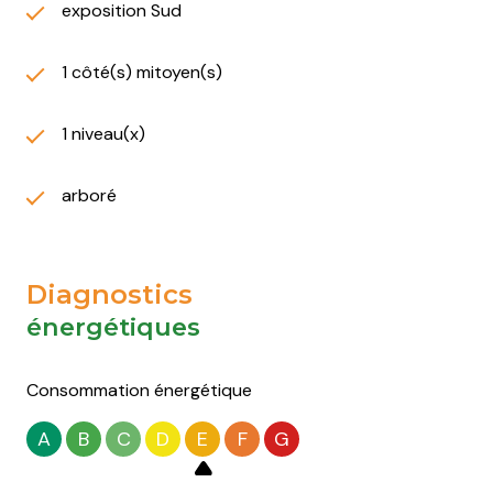
exposition Sud
1 côté(s) mitoyen(s)
1 niveau(x)
arboré
Diagnostics
énergétiques
Consommation énergétique
A
B
C
D
E
F
G