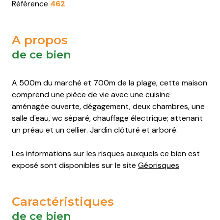
Saint-
Saint-
Saint-
Saint-
Référence
462
Pierre-
Pierre-
Pierre-
Pierre-
d'Oléron
d'Oléron
d'Oléron
d'Oléron
A propos
Saint-
Saint-
Saint-
Saint-
de ce bien
Trojan-
Trojan-
Trojan-
Trojan-
les-
les-
les-
les-
A 500m du marché et 700m de la plage, cette maison
Bains
Bains
Bains
Bains
comprend une pièce de vie avec une cuisine
aménagée ouverte, dégagement, deux chambres, une
salle d'eau, wc séparé, chauffage électrique; attenant
un préau et un cellier. Jardin clôturé et arboré.
Les informations sur les risques auxquels ce bien est
exposé sont disponibles sur le site
Géorisques
Caractéristiques
de ce bien