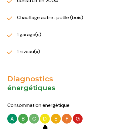
construit en 2004
Chauffage autre : poêle (bois)
1 garage(s)
1 niveau(x)
Diagnostics
énergétiques
Consommation énergétique
A
B
C
D
E
F
G