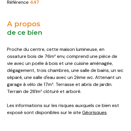
Saint-
Saint-
Saint-
Saint-
Référence
447
Pierre-
Pierre-
Pierre-
Pierre-
d'Oléron
d'Oléron
d'Oléron
d'Oléron
A propos
Saint-
Saint-
Saint-
Saint-
de ce bien
Trojan-
Trojan-
Trojan-
Trojan-
les-
les-
les-
les-
Proche du centre, cette maison lumineuse, en
Bains
Bains
Bains
Bains
ossature bois de 76m² env, comprend une pièce de
vie avec un poêle à bois et une cuisine aménagée,
dégagement, trois chambres, une salle de bains, un wc
séparé, une salle d'eau avec un 2ème wc. Attenant un
garage à vélo de 17m². Terrasse et abris de jardin.
Terrain de 281m² clôturé et arboré.
Les informations sur les risques auxquels ce bien est
exposé sont disponibles sur le site
Géorisques