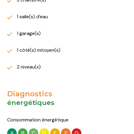
1 salle(s) d'eau
1 garage(s)
1 côté(s) mitoyen(s)
2 niveau(x)
Diagnostics
énergétiques
Consommation énergétique
A
B
C
D
E
F
G