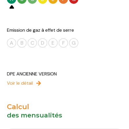
Emission de gaz à effet de serre
A
B
C
D
E
F
G
DPE ANCIENNE VERSION
Voir le détail
Calcul
des mensualités